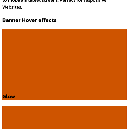
to mobile a tablet screens. Perfect for resposnive
Websites.
Banner Hover effects
Glow