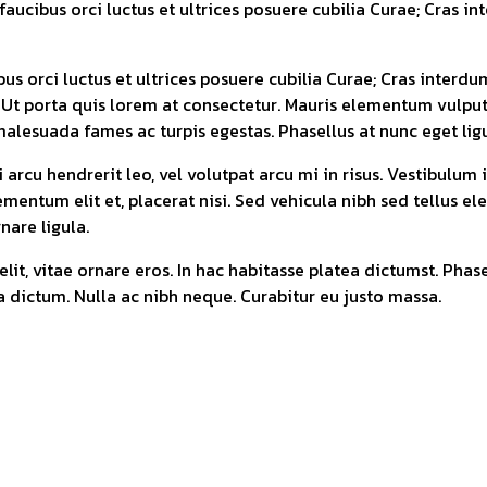
faucibus orci luctus et ultrices posuere cubilia Curae; Cras 
us orci luctus et ultrices posuere cubilia Curae; Cras interd
i. Ut porta quis lorem at consectetur. Mauris elementum vulput
alesuada fames ac turpis egestas. Phasellus at nunc eget ligul
 arcu hendrerit leo, vel volutpat arcu mi in risus. Vestibulum
elementum elit et, placerat nisi. Sed vehicula nibh sed tellu
nare ligula.
elit, vitae ornare eros. In hac habitasse platea dictumst. Phas
a dictum. Nulla ac nibh neque. Curabitur eu justo massa.