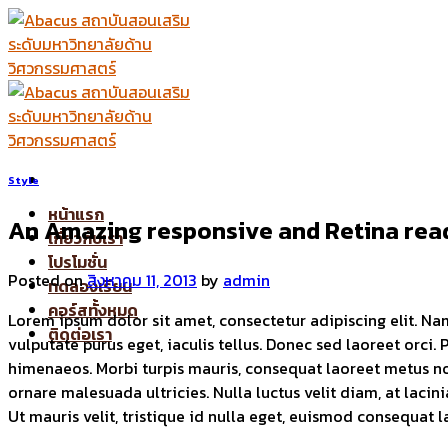
Skip
to
content
Style
หน้าแรก
An Amazing responsive and Retina rea
เกี่ยวกับเรา
โปรโมชั่น
Posted on
สิงหาคม 11, 2013
by
admin
ทดลองเรียน
คอร์สทั้งหมด
Lorem ipsum dolor sit amet, consectetur adipiscing elit. Nam 
ติดต่อเรา
vulputate purus eget, iaculis tellus. Donec sed laoreet orci. 
himenaeos. Morbi turpis mauris, consequat laoreet metus non,
ornare malesuada ultricies. Nulla luctus velit diam, at lacin
Ut mauris velit, tristique id nulla eget, euismod consequat 