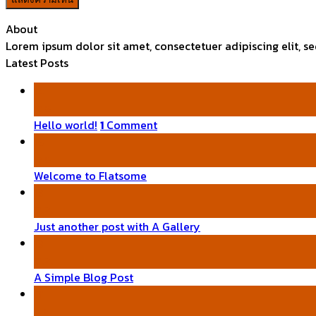
About
Lorem ipsum dolor sit amet, consectetuer adipiscing elit,
Latest Posts
14
พ.ย.
Hello world!
1
Comment
19
พ.ย.
Welcome to Flatsome
13
ต.ค.
Just another post with A Gallery
13
ต.ค.
A Simple Blog Post
01
ม.ค.