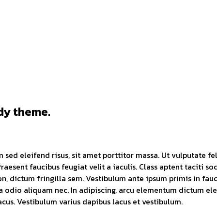
dy theme.
sed eleifend risus, sit amet porttitor massa. Ut vulputate feli
Praesent faucibus feugiat velit a iaculis. Class aptent taciti 
 dictum fringilla sem. Vestibulum ante ipsum primis in faucib
ia odio aliquam nec. In adipiscing, arcu elementum dictum elei
lacus. Vestibulum varius dapibus lacus et vestibulum.